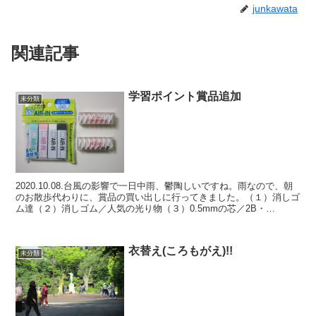
junkawata
関連記事
学習ポイント賞品追加
未分類
2020.10.08.台風の影響で一日中雨、鬱陶しいですね。雨なので、朝
のお散歩代わりに、賞品の買い出しに行ってきました。（１）消しゴ
ム達（２）消しゴム／人気の光り物（３）0.5mmの芯／2B・
HB（４）製図用シャープペンシルちょっと高級・...
衣替え(ころもがえ)!!
未分類