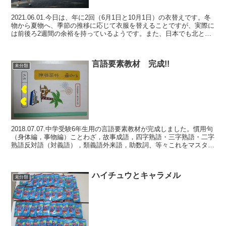
2021.06.01.今日は、年に2回（6月1日と10月1日）の衣替えです。冬
物から夏物へ、季節の推移に応じて衣服を替えることですが、実際に
は前後ろ2週間の余裕を持っているようです。また、日本でも北と南
では気温差があるので、衣替えの時期は異...
言語要素教材 完成!!
未分類
2018.07.07.中学受験6年生用の言語要素教材が完成しました。慣用句
（身体編，事物編）ことわざ，故事成語，四字熟語・三字熟語・二字
熟語反対語（対義語），類義語外来語，助数詞、等々これをマスター
したら、入試の言語要素は カンペキ です...
ハイチュウとキャラメル
未分類