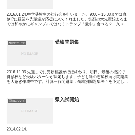
2016.01.24.中学受験生の壮行会を行いました。9:00～15:00までは真
剣!?に授業を先輩達が応援に来てくれました。笑顔の大先輩始まるま
では和やかにギャンブルではなくトランプ「最中」食べる？ 久々に
登場、親切なお兄さん最中と クッ...
受験問題集
受験について
2016.12.03.先週までに受験相談がほぼ終わり、明日、最後の模試で
併願校など受験パターンが決定します。子ども達の志望校向け問題集
を大急ぎ作成中です。計算一行問題集，領域別問題集等々を予定して
いるので、みんなしっかりついてきてほしい。ま...
県入試開始
受験について
2014.02.14.