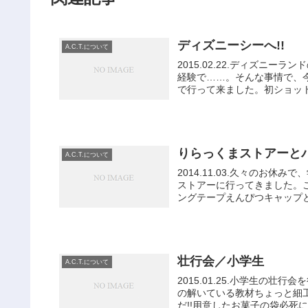
ディズニーシーへ!!
A.C.T.について
2015.02.22.ディズニ
経験で……。そんな事情で、
で行って来ました。初ショット
りらっくまストアーと
A.C.T.について
2014.11.03.久々のお
ストアーに行ってきました。
ングテープえんぴつキャップと
壮行会／小学生
A.C.T.について
2015.01.25.小学生の壮
の解いている教材ちょっと細工
だ!!用意したお菓子の袋必死に