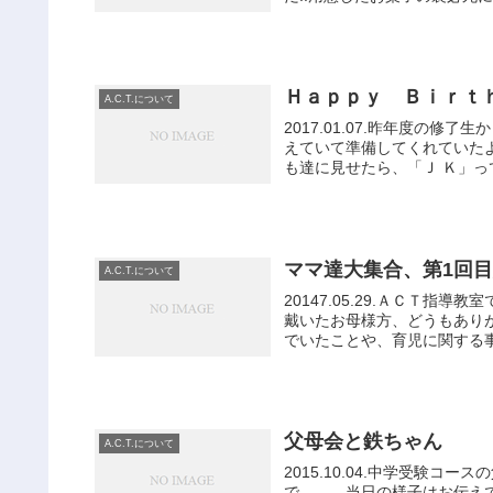
Ｈａｐｐｙ Ｂｉｒｔｈ
A.C.T.について
2017.01.07.昨年度の
えていて準備してくれていた
も達に見せたら、「Ｊ Ｋ」って
ママ達大集合、第1回
A.C.T.について
20147.05.29.ＡＣＴ
戴いたお母様方、どうもあり
でいたことや、育児に関する事
父母会と鉄ちゃん
A.C.T.について
2015.10.04.中学受験
で……、当日の様子はお伝え