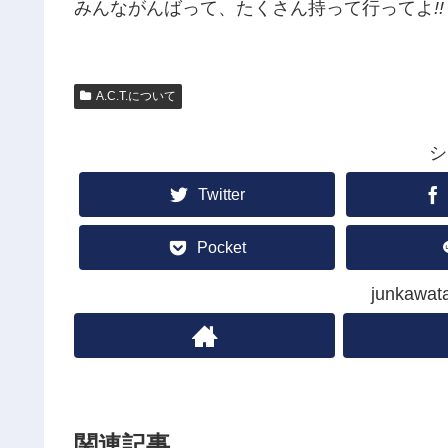
みんながんばって、たくさん持って行ってよ
!!
A.C.T.について
シ
Twitter
Pocket
junka
関連記事