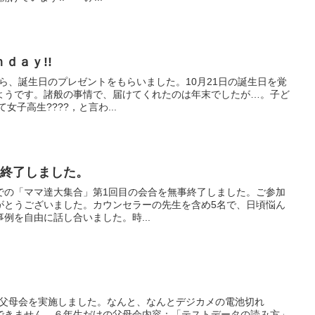
ｄａｙ!!
修了生から、誕生日のプレゼントをもらいました。10月21日の誕生日を覚
ようです。諸般の事情で、届けてくれたのは年末でしたが…。子ど
女子高生????，と言わ...
目終了しました。
指導教室での「ママ達大集合」第1回目の会合を無事終了しました。ご参加
がとうございました。カウンセラーの先生を含め5名で、日頃悩ん
例を自由に話し合いました。時...
コースの父母会を実施しました。なんと、なんとデジカメの電池切れ
できません。６年生だけの父母会内容：「テストデータの読み方」