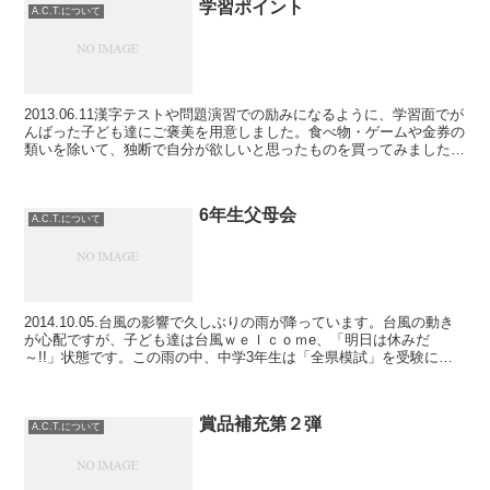
学習ポイント
A.C.T.について
2013.06.11漢字テストや問題演習での励みになるように、学習面でが
んばった子ども達にご褒美を用意しました。食べ物・ゲームや金券の
類いを除いて、独断で自分が欲しいと思ったものを買ってみました
が、以外に好評で… よかった!!定番のけしゴム...
6年生父母会
A.C.T.について
2014.10.05.台風の影響で久しぶりの雨が降っています。台風の動き
が心配ですが、子ども達は台風ｗｅｌｃｏｍe、「明日は休みだ
～!!」状態です。この雨の中、中学3年生は「全県模試」を受験に行
っています。みんな、がんばれ!!塾内では、6年...
賞品補充第２弾
A.C.T.について