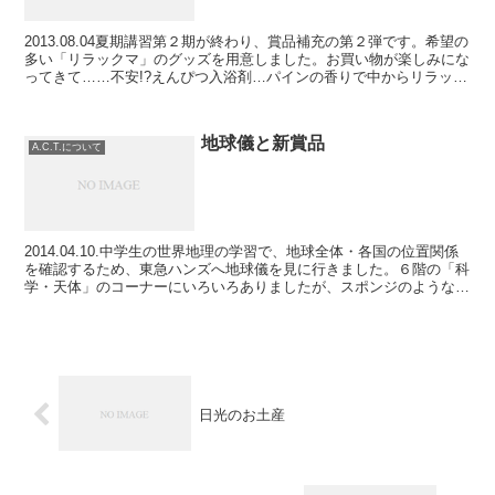
2013.08.04夏期講習第２期が終わり、賞品補充の第２弾です。希望の
多い「リラックマ」のグッズを用意しました。お買い物が楽しみにな
ってきて……不安!?えんぴつ入浴剤…パインの香りで中からリラック
マ出てくるらしい!?…一度使ってみたい!!...
地球儀と新賞品
A.C.T.について
2014.04.10.中学生の世界地理の学習で、地球全体・各国の位置関係
を確認するため、東急ハンズへ地球儀を見に行きました。６階の「科
学・天体」のコーナーにいろいろありましたが、スポンジのような地
球!?を買ってきました。不思議なさわり心地!...
日光のお土産