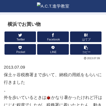
横浜でお買い物
Twitter
Facebook
はてブ
Pocket
LINE
コピー
2013.07.09
2013.07.09
保土ヶ谷税務署まで歩いて、納税の用紙をもらいに
行きました
。
外を歩いているときは
かなり暑かったけれど汗は
にじむ程度でしたが、税務署に着いたとたん、動き