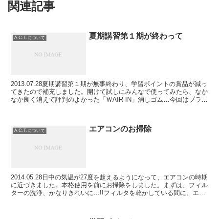
関連記事
夏期講習第１期が終わって
A.C.T.について
2013.07.28夏期講習第１期が無事終わり、学習ポイントの賞品が減っ
てきたので補充しました。開けて試しにみんなで使ってみたら、なか
なか良く消えて評判のよかった「ＷAIR-IN」消しゴム…今回はブラッ
クも用意と、修正テープのようなラインマ...
エアコンのお掃除
A.C.T.について
2014.05.28日中の気温が27度を超えるようになって、エアコンの時期
に近づきました。本格使用を前にお掃除をしました。まずは、フィル
ターの洗浄、かなりきれいに…!!フィルタを乾かしている間に、エア
コン洗浄スプレーで機械の中をきれいに!!...