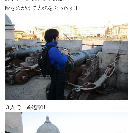
船をめがけて大砲をぶっ放す!!
３人で一斉砲撃!!