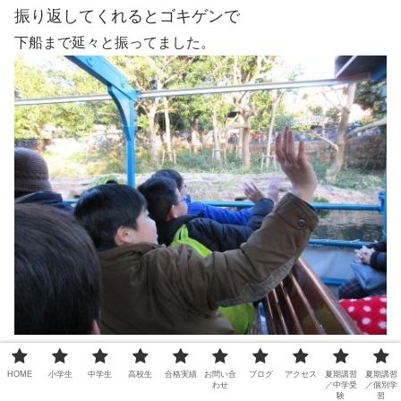
振り返してくれるとゴキゲンで
下船まで延々と振ってました。
この後は水遊びへ。
午前中もここで遊んだようです。
HOME
小学生
中学生
高校生
合格実績
お問い合
ブログ
アクセス
夏期講習
夏期講習
水が出たり、止まったりしています。
わせ
／中学受
／個別学
験
習