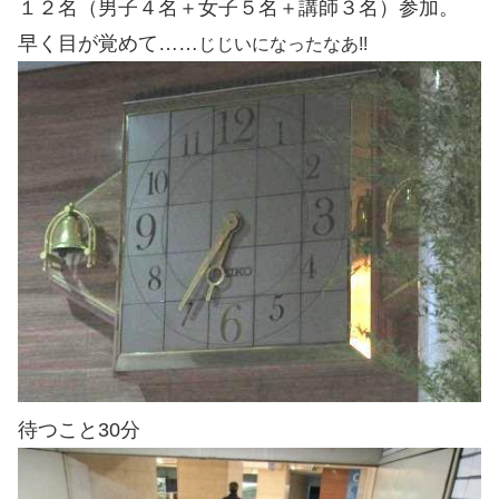
１２名（男子４名＋女子５名＋講師３名）参加。
早く目が覚めて……
じじいになったなあ!!
待つこと30分