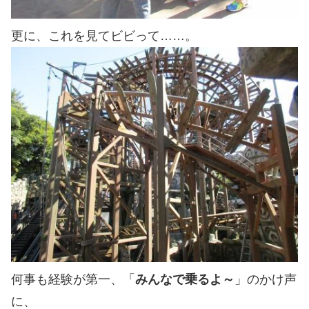
更に、これを見てビビって……。
何事も経験が第一
、「
みんなで乗るよ～
」
のかけ声
に、