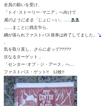
全員の願いを受け、
「トイ･ストーリー･マニア」へ向けて
風のように走る「じょに～い」
……
……まことに残念乍ら,
綱が張られファストパス発券は終了してました。
。
気を取り直し、
さらに走って?????
次なるターゲット，
「センター･オブ・ジ・アース」へ…
ファストパス・ゲット!! 12枚!!